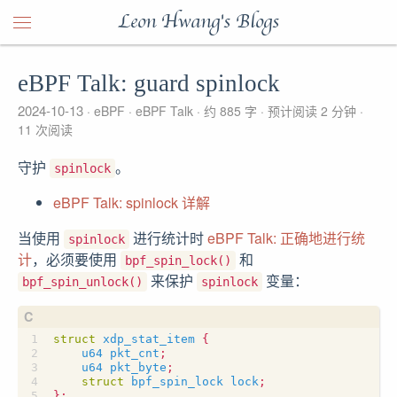
Leon Hwang's Blogs
eBPF Talk: guard spinlock
2024-10-13
eBPF
eBPF Talk
约 885 字
预计阅读 2 分钟
11
次阅读
守护
。
spinlock
eBPF Talk: spinlock 详解
当使用
进行统计时
eBPF Talk: 正确地进行统
spinlock
计
，必须要使用
和
bpf_spin_lock()
来保护
变量：
bpf_spin_unlock()
spinlock
struct
xdp_stat_item
{
u64
pkt_cnt
;
u64
pkt_byte
;
struct
bpf_spin_lock
lock
;
};