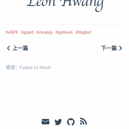
eBPF
guard
cleanup
spinlock
ringbuf
上一篇
下一篇