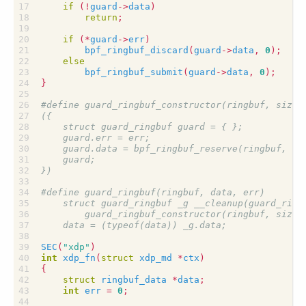
if
(
!
guard
->
data
)
return
;
if
(
*
guard
->
err
)
bpf_ringbuf_discard
(
guard
->
data
,
0
);
else
bpf_ringbuf_submit
(
guard
->
data
,
0
);
}
SEC
(
"xdp"
)
int
xdp_fn
(
struct
xdp_md
*
ctx
)
{
struct
ringbuf_data
*
data
;
int
err
=
0
;