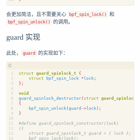
会更加简洁，且不需要关心
和
bpf_spin_lock()
的调用。
bpf_spin_unlock()
guard 实现
此处，
的实现如下：
guard
struct
guard_spinlock_t
{
struct
bpf_spin_lock
*
lock
;
};
void
guard_spinlock_destructor
(
struct
guard_spinlock_
{
bpf_spin_unlock
(
guard
->
lock
);
}