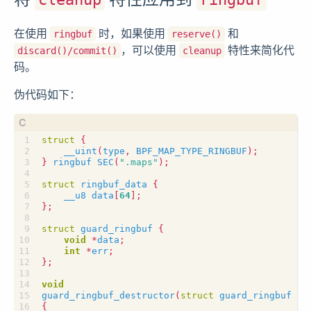
在使用
时，如果使用
和
ringbuf
reserve()
，可以使用
特性来简化代
discard()/commit()
cleanup
码。
伪代码如下：
struct
{
__uint
(
type
,
BPF_MAP_TYPE_RINGBUF
);
}
ringbuf
SEC
(
".maps"
);
struct
ringbuf_data
{
__u8
data
[
64
];
};
struct
guard_ringbuf
{
void
*
data
;
int
*
err
;
};
void
guard_ringbuf_destructor
(
struct
guard_ringbuf
*
g
{