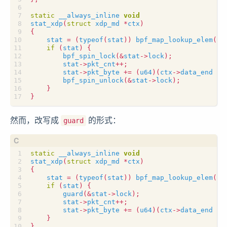
static
__always_inline
void
stat_xdp
(
struct
xdp_md
*
ctx
)
{
stat
=
(
typeof
(
stat
))
bpf_map_lookup_elem
(
&
s
if
(
stat
)
{
bpf_spin_lock
(
&
stat
->
lock
);
stat
->
pkt_cnt
++
;
stat
->
pkt_byte
+=
(
u64
)(
ctx
->
data_end
-
bpf_spin_unlock
(
&
stat
->
lock
);
}
}
然而，改写成
的形式：
guard
static
__always_inline
void
stat_xdp
(
struct
xdp_md
*
ctx
)
{
stat
=
(
typeof
(
stat
))
bpf_map_lookup_elem
(
&
s
if
(
stat
)
{
guard
(
&
stat
->
lock
);
stat
->
pkt_cnt
++
;
stat
->
pkt_byte
+=
(
u64
)(
ctx
->
data_end
-
}
}