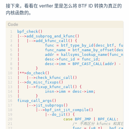
接下来，看看在 verifier 里是怎么将 BTF ID 转换为真正的
内核函数的。
bpf_check
()
|-->
add_subprog_and_kfunc
()
|
|-->
add_kfunc_call
()
{
|
func
=
btf_type_by_id
(
desc_btf
,
func
|
func_name
=
btf_name_by_offset
(
desc_
|
addr
=
kallsyms_lookup_name
(
func_nam
|
desc
->
func_id
=
func_id
;
|
desc
->
imm
=
BPF_CAST_CALL
(
addr
)
-
__
|
}
|**>
do_check
()
|
|-->
check_kfunc_call
()
|-->
do_misc_fixups
()
|
|-->
fixup_kfunc_call
()
{
|
insn
->
imm
=
desc
->
imm
;
|
}
fixup_call_args
()
|-->
jit_subprogs
()
|-->
bpf_int_jit_compile
()
|--
do_jit
()
{
case
BPF_JMP
|
BPF_CALL
:
/* 不再区分 kfuncs 和其它 fu
func
=
(
u8
*
)
__bpf_call