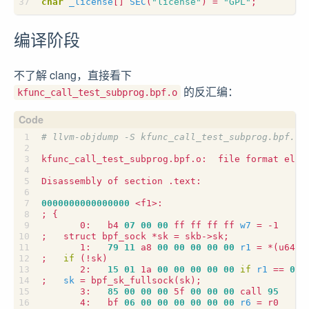
char
_license
[]
SEC
(
"license"
)
=
"GPL"
;
编译阶段
不了解 clang，直接看下
的反汇编：
kfunc_call_test_subprog.bpf.o
# llvm-objdump -S kfunc_call_test_subprog.bpf.o
0000000000000000
;
{
       0:   b4 
07
00
00
 ff ff ff ff 
w7
=
;
   struct bpf_sock *sk 
=
 skb->sk
;
       1:   
79
11
 a8 
00
00
00
00
00
r1
=
 *
(
u64 *
;
if
(
!sk
)
       2:   
15
01
 1a 
00
00
00
00
00
if
r1
==
0
;
sk
=
 bpf_sk_fullsock
(
sk
)
;
       3:   
85
00
00
00
 5f 
00
00
00
 call 
95
       4:   bf 
06
00
00
00
00
00
00
r6
=