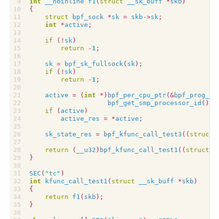
int
__noinline
f1
(
struct
__sk_buff
*
skb
)
{
struct
bpf_sock
*
sk
=
skb
->
sk
;
int
*
active
;
if
(
!
sk
)
return
-
1
;
sk
=
bpf_sk_fullsock
(
sk
);
if
(
!
sk
)
return
-
1
;
active
=
(
int
*
)
bpf_per_cpu_ptr
(
&
bpf_prog_ac
bpf_get_smp_processor_id
());
if
(
active
)
active_res
=
*
active
;
sk_state_res
=
bpf_kfunc_call_test3
((
struct
return
(
__u32
)
bpf_kfunc_call_test1
((
struct
s
}
SEC
(
"tc"
)
int
kfunc_call_test1
(
struct
__sk_buff
*
skb
)
{
return
f1
(
skb
);
}