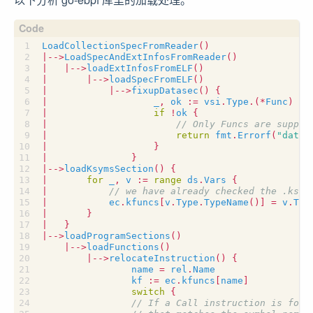
LoadCollectionSpecFromReader
()
|
--
>
LoadSpecAndExtInfosFromReader
()
|
|
--
>
loadExtInfosFromELF
()
|
|
--
>
loadSpecFromELF
()
|
|
--
>
fixupDatasec
()
{
|
_
,
ok
:=
vsi
.
Type
.(
*
Func
)
|
if
!
ok
{
|
|
return
fmt
.
Errorf
(
"data 
|
}
|
}
|
--
>
loadKsymsSection
()
{
|
for
_
,
v
:=
range
ds
.
Vars
{
|
|
ec
.
kfuncs
[
v
.
Type
.
TypeName
()]
=
v
.
Typ
|
}
|
}
|
--
>
loadProgramSections
()
|
--
>
loadFunctions
()
|
--
>
relocateInstruction
()
{
name
=
rel
.
Name
kf
:=
ec
.
kfuncs
[
name
]
switch
{