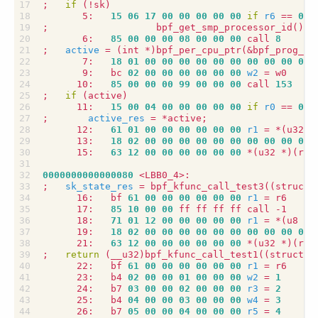
;
if
(
!sk
)
       5:   
15
06
17
00
00
00
00
00
if
r6
==
0
;
                   bpf_get_smp_processor_id
())
;
       6:   
85
00
00
00
08
00
00
00
 call 
8
;
active
=
(
int *
)
bpf_per_cpu_ptr
(
&
       7:   
18
01
00
00
00
00
00
00
00
00
00
00
       9:   bc 
02
00
00
00
00
00
00
w2
=
      10:   
85
00
00
00
99
00
00
00
 call 
153
;
if
(
active
)
      11:   
15
00
04
00
00
00
00
00
if
r0
==
0
;
active_res
=
 *active
;
      12:   
61
01
00
00
00
00
00
00
r1
=
 *
(
u32 *
      13:   
18
02
00
00
00
00
00
00
00
00
00
00
      15:   
63
12
00
00
00
00
00
00
 *
(
u32 *
)(
r2 
0000000000000080
;
sk_state_res
=
 bpf_kfunc_call_test3
((
struct 
      16:   bf 
61
00
00
00
00
00
00
r1
=
      17:   
85
10
00
00
      18:   
71
01
12
00
00
00
00
00
r1
=
 *
(
u8 *
)
      19:   
18
02
00
00
00
00
00
00
00
00
00
00
      21:   
63
12
00
00
00
00
00
00
 *
(
u32 *
)(
r2 
;
return
(
__u32
)
bpf_kfunc_call_test1
((
struct s
      22:   bf 
61
00
00
00
00
00
00
r1
=
      23:   b4 
02
00
00
01
00
00
00
w2
=
1
      24:   b7 
03
00
00
02
00
00
00
r3
=
2
      25:   b4 
04
00
00
03
00
00
00
w4
=
3
      26:   b7 
05
00
00
04
00
00
00
r5
=
4