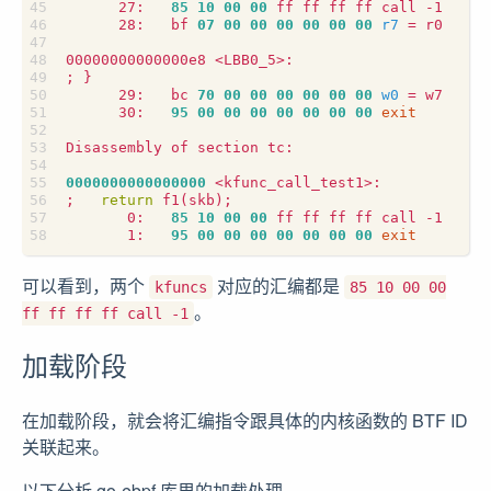
      27:   
85
10
00
00
      28:   bf 
07
00
00
00
00
00
00
r7
=
;
}
      29:   bc 
70
00
00
00
00
00
00
w0
=
      30:   
95
00
00
00
00
00
00
00
exit
0000000000000000
;
return
 f1
(
skb
)
;
       0:   
85
10
00
00
       1:   
95
00
00
00
00
00
00
00
exit
可以看到，两个
对应的汇编都是
kfuncs
85 10 00 00
。
ff ff ff ff call -1
加载阶段
在加载阶段，就会将汇编指令跟具体的内核函数的 BTF ID
关联起来。
以下分析 go-ebpf 库里的加载处理。