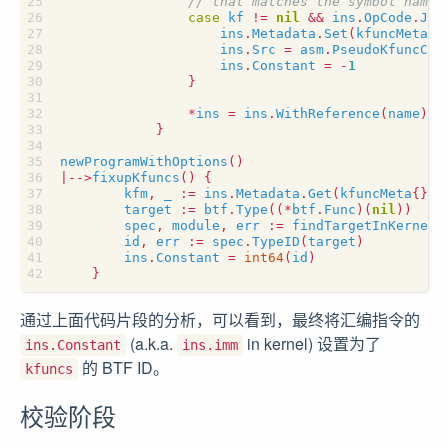
case
kf
!=
nil
&&
ins
.
OpCode
.
Jum
ins
.
Metadata
.
Set
(
kfuncMeta
{}
ins
.
Src
=
asm
.
PseudoKfuncCal
ins
.
Constant
=
-
1
}
*
ins
=
ins
.
WithReference
(
name
)
}
newProgramWithOptions
()
|
--
>
fixupKfuncs
()
{
kfm
,
_
:=
ins
.
Metadata
.
Get
(
kfuncMeta
{}).
target
:=
btf
.
Type
((
*
btf
.
Func
)(
nil
))
spec
,
module
,
err
:=
findTargetInKernel
(
id
,
err
:=
spec
.
TypeID
(
target
)
ins
.
Constant
=
int64
(
id
)
}
通过上面代码片段的分析，可以看到，最终将汇编指令的
(a.k.a.
in kernel) 设置为了
ins.Constant
ins.imm
的 BTF ID。
kfuncs
校验阶段