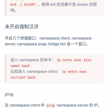
，使得 br0 的流量不受 docker 的影
br0 -j ACCEPT
响。
未开启强制泛洪
开启几个终端窗口：namespace client, namespace
server, namespace pcap, bridge br0 各一个窗口。
进入 namespace 的命令：
ip netns exec ${ns
name} bash
比如进入 namespace client：
ip netns exec
nsclient bash
ping
在 namespace client 中
namespace server 的 IP。
ping