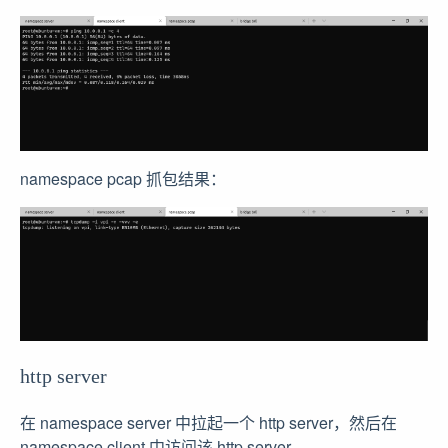
namespace pcap 抓包结果：
http server
在 namespace server 中拉起一个 http server，然后在
namespace client 中访问该 http server。