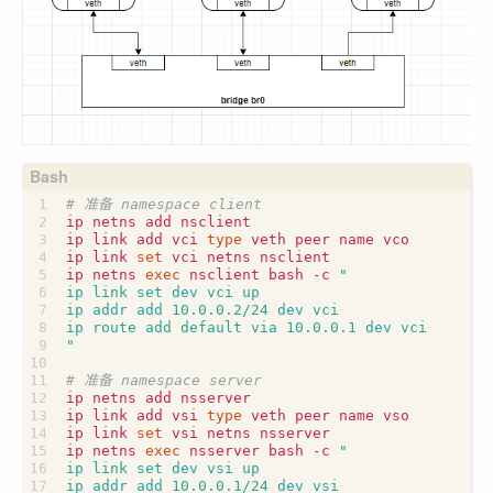
# 准备 namespace client
ip link add vci 
type
ip link 
set
ip netns 
exec
 nsclient bash -c 
"
# 准备 namespace server
ip link add vsi 
type
ip link 
set
ip netns 
exec
 nsserver bash -c 