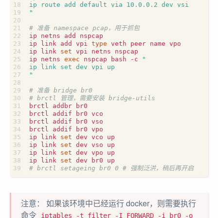
"
# 准备 namespace pcap，用于抓包
ip link add vpi 
type
ip link 
set
ip netns 
exec
 nspcap bash -c 
"
# 准备 bridge br0
# brctl 管理，需要安装 bridge-utils
ip link 
set
ip link 
set
ip link 
set
ip link 
set
# brctl setageing br0 0 # 强制泛洪，稍后再开启
注意： 如果该环境中已经运行 docker，则需要执行
命令
iptables -t filter -I FORWARD -i br0 -o