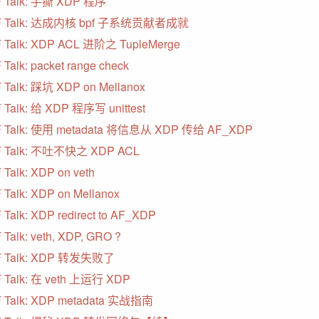
 Talk: 手撕 XDP 程序
F Talk: 达成内核 bpf 子系统贡献者成就
 Talk: XDP ACL 进阶之 TupleMerge
Talk: packet range check
 Talk: 踩坑 XDP on Mellanox
 Talk: 给 XDP 程序写 unittest
 Talk: 使用 metadata 将信息从 XDP 传给 AF_XDP
F Talk: 不吐不快之 XDP ACL
 Talk: XDP on veth
 Talk: XDP on Mellanox
 Talk: XDP redirect to AF_XDP
Talk: veth, XDP, GRO ?
F Talk: XDP 转发失败了
 Talk: 在 veth 上运行 XDP
 Talk: XDP metadata 实战指南