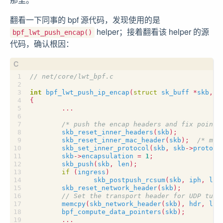
翻看一下同事的 bpf 源代码，发现使用的是
helper；接着翻看该 helper 的源
bpf_lwt_push_encap()
代码，确认根因：
int
bpf_lwt_push_ip_encap
(
struct
sk_buff
*
skb
,
v
{
...
/* push the encap headers and fix pointe
skb_reset_inner_headers
(
skb
);
skb_reset_inner_mac_header
(
skb
);
/* mac
skb_set_inner_protocol
(
skb
,
skb
->
protoco
skb
->
encapsulation
=
1
;
skb_push
(
skb
,
len
);
if
(
ingress
)
skb_postpush_rcsum
(
skb
,
iph
,
len
skb_reset_network_header
(
skb
);
memcpy
(
skb_network_header
(
skb
),
hdr
,
len
bpf_compute_data_pointers
(
skb
);
...