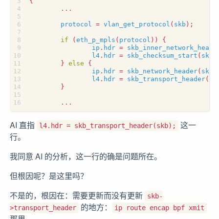
{
...
protocol
=
vlan_get_protocol
(
skb
);
if
(
eth_p_mpls
(
protocol
))
{
ip
.
hdr
=
skb_inner_network_heade
l4
.
hdr
=
skb_checksum_start
(
skb
)
}
else
{
ip
.
hdr
=
skb_network_header
(
skb
)
l4
.
hdr
=
skb_transport_header
(
sk
}
...
AI 直指
这一
l4.hdr = skb_transport_header(skb);
行。
我同意 AI 的分析，这一行的确是问题所在。
但根因呢？是这里吗？
不是的，根因在：需要更新而没有更新
skb-
的地方：
>transport_header
ip route encap bpf xmit
那里。