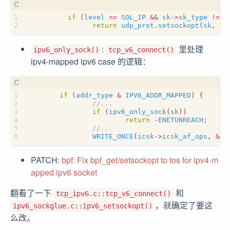
if
(
level
==
SOL_IP
&&
sk
->
sk_type
!=
S
return
udp_prot
.
setsockopt
(
sk
,
le
:
里处理
ipv6_only_sock()
tcp_v6_connect()
ipv4-mapped ipv6 case 的逻辑：
if
(
addr_type
&
IPV6_ADDR_MAPPED
)
{
if
(
ipv6_only_sock
(
sk
))
return
-
ENETUNREACH
;
WRITE_ONCE
(
icsk
->
icsk_af_ops
,
&
ip
PATCH:
bpf: Fix bpf_get/setsockopt to tos for ipv4-m
apped ipv6 socket
翻看了一下
和
tcp_ipv6.c::tcp_v6_connect()
，就确定了要这
ipv6_sockglue.c::ipv6_setsockopt()
么改。