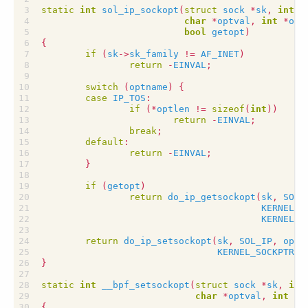
static
int
sol_ip_sockopt
(
struct
sock
*
sk
,
int
o
char
*
optval
,
int
*
opt
bool
getopt
)
{
if
(
sk
->
sk_family
!=
AF_INET
)
return
-
EINVAL
;
switch
(
optname
)
{
case
IP_TOS
:
if
(
*
optlen
!=
sizeof
(
int
))
return
-
EINVAL
;
break
;
default
:
return
-
EINVAL
;
}
if
(
getopt
)
return
do_ip_getsockopt
(
sk
,
SOL_
KERNEL_S
KERNEL_S
return
do_ip_setsockopt
(
sk
,
SOL_IP
,
optn
KERNEL_SOCKPTR
(
o
}
static
int
__bpf_setsockopt
(
struct
sock
*
sk
,
int
char
*
optval
,
int
op
{