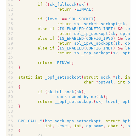
if
(
!
sk_fullsock
(
sk
))
return
-
EINVAL
;
if
(
level
==
SOL_SOCKET
)
return
sol_socket_sockopt
(
sk
,
op
else
if
(
IS_ENABLED
(
CONFIG_INET
)
&&
leve
return
sol_ip_sockopt
(
sk
,
optnam
else
if
(
IS_ENABLED
(
CONFIG_IPV6
)
&&
leve
return
sol_ipv6_sockopt
(
sk
,
optn
else
if
(
IS_ENABLED
(
CONFIG_INET
)
&&
leve
return
sol_tcp_sockopt
(
sk
,
optna
return
-
EINVAL
;
}
static
int
_bpf_setsockopt
(
struct
sock
*
sk
,
int
char
*
optval
,
int
opt
{
if
(
sk_fullsock
(
sk
))
sock_owned_by_me
(
sk
);
return
__bpf_setsockopt
(
sk
,
level
,
optna
}
BPF_CALL_5
(
bpf_sock_ops_setsockopt
,
struct
bpf_s
int
,
level
,
int
,
optname
,
char
*
,
opt
{