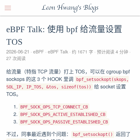
Leon Hwang's Blogs
eBPF Talk: 使用 bpf 给流量设置
TOS
2026-06-21
eBPF
eBPF Talk
约 1671 字
预计阅读 4 分钟
27
次阅读
给流量（特指 TCP 流量）打上 TOS，可以在 cgroup bpf
sockops 的这 3 个 HOOK 里调
bpf_setsockopt(skops,
给 socket 设置
SOL_IP, IP_TOS, &tos, sizeof(tos))
TOS。
BPF_SOCK_OPS_TCP_CONNECT_CB
BPF_SOCK_OPS_ACTIVE_ESTABLISHED_CB
BPF_SOCK_OPS_PASSIVE_ESTABLISHED_CB
不过，同事最近遇到个问题：
返回了
bpf_setsockopt()