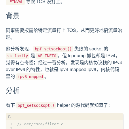
导致 TOS 没打上。
-EINVAL
背景
同事需要按需给特定流量打上 TOS，从而更好地搞流量治
理。
他分析发现，
失败的 socket 的
bpf_setsockopt()
是
，但 tcpdump 抓包却是 IPv4，
sk_family
AF_INET6
觉得有点奇怪；经过一番分析，发现是内核协议栈的 IPv4
over IPv6 的特性，也就是 ipv4-mapped ipv6，内核代码
里的
。
ipv6-mapped
分析
看下
helper 的源代码就知道了：
bpf_setsockopt()