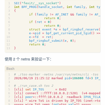
SEC
(
"fexit/__sys_socket"
)
int
BPF_PROG
(
handle_socket
,
int
family
,
int
type
{
if
(
family
!=
AF_INET
&&
family
!=
AF_IN
return
0
;
if
(
ret
<
0
)
return
0
;
struct
event
*
e
=
bpf_ringbuf_reserve
(
&
e
e
->
pid
=
bpf_get_current_pid_tgid
()
>>
3
e
->
fd
=
ret
;
bpf_ringbuf_submit
(
e
,
0
);
return
0
;
}
使用 2 个 netns 来验证一下：
# ./tos-marker -netns /var/run/netns/cli -tos 0x
2026/06/19 21:25:12 marked 
pid
=
186808
fd
=
3
IP_TO
# ./run_case.sh tos 2
[
cli
]
set
IP_TOS
=
[
cli
]
 connect ::ffff:10.0.0.2:5201  
(
v4-mapped
)
[
cli
]
peer
=
::ffff:10.0.0.2  readback 
IPV6_TCLASS
[
cli
]
 ^ wire ToS is driven by IP_TOS 
(
inet->tos
)
=====
 wire ToS seen 
(
opt
=
tos 
val
=
2
)
=====