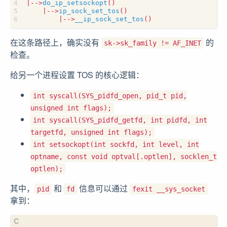
|-->
do_ip_setsockopt
()
|-->
ip_sock_set_tos
()
|-->
__ip_sock_set_tos
()
在这条路径上，确实没有
的
sk->sk_family != AF_INET
检查。
给另一个进程设置 TOS 的核心逻辑：
int syscall(SYS_pidfd_open, pid_t pid,
unsigned int flags);
int syscall(SYS_pidfd_getfd, int pidfd, int
targetfd, unsigned int flags);
int setsockopt(int sockfd, int level, int
optname, const void optval[.optlen], socklen_t
optlen);
其中，
和
信息可以通过
pid
fd
fexit __sys_socket
拿到：