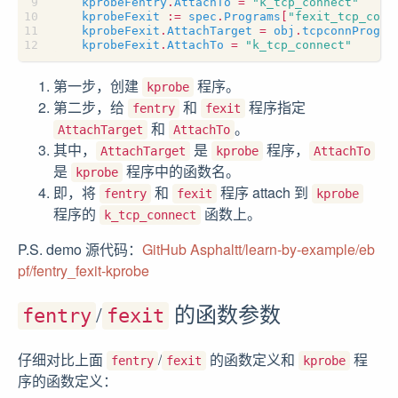
kprobeFentry
.
AttachTo
=
"k_tcp_connect"
kprobeFexit
:=
spec
.
Programs
[
"fexit_tcp_conn
kprobeFexit
.
AttachTarget
=
obj
.
tcpconnProgra
kprobeFexit
.
AttachTo
=
"k_tcp_connect"
第一步，创建
程序。
kprobe
第二步，给
和
程序指定
fentry
fexit
和
。
AttachTarget
AttachTo
其中，
是
程序，
AttachTarget
kprobe
AttachTo
是
程序中的函数名。
kprobe
即，将
和
程序 attach 到
fentry
fexit
kprobe
程序的
函数上。
k_tcp_connect
P.S. demo 源代码：
GitHub Asphaltt/learn-by-example/eb
pf/fentry_fexit-kprobe
/
的函数参数
fentry
fexit
仔细对比上面
/
的函数定义和
程
fentry
fexit
kprobe
序的函数定义：