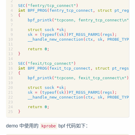
SEC
(
"fentry/tcp_connect"
)
int
BPF_PROG
(
fentry_tcp_connect
,
struct
pt_regs
{
bpf_printk
(
"tcpconn, fentry_tcp_connect
\n
"
);
struct
sock
*
sk
;
sk
=
(
typeof
(
sk
))
PT_REGS_PARM1
(
regs
);
__handle_new_connection
(
ctx
,
sk
,
PROBE_TYPE_
return
0
;
}
SEC
(
"fexit/tcp_connect"
)
int
BPF_PROG
(
fexit_tcp_connect
,
struct
pt_regs
*
{
bpf_printk
(
"tcpconn, fexit_tcp_connect
\n
"
);
struct
sock
*
sk
;
sk
=
(
typeof
(
sk
))
PT_REGS_PARM1
(
regs
);
__handle_new_connection
(
ctx
,
sk
,
PROBE_TYPE_
return
0
;
}
demo 中使用的
bpf 代码如下：
kprobe