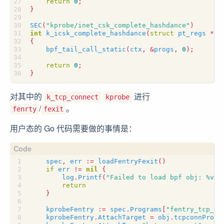
return
0
;
}
SEC
(
"kprobe/inet_csk_complete_hashdance"
)
int
k_icsk_complete_hashdance
(
struct
pt_regs
*
ct
{
bpf_tail_call_static
(
ctx
,
&
progs
,
0
);
return
0
;
}
对其中的
进行
k_tcp_connect
kprobe
/
。
fenrty
fexit
用户态的 Go 代码需要做的事情是：
spec
,
err
:=
loadFentryFexit
()
if
err
!=
nil
{
log
.
Printf
(
"Failed to load bpf obj: %v"
,
return
}
kprobeFentry
:=
spec
.
Programs
[
"fentry_tcp_co
kprobeFentry
.
AttachTarget
=
obj
.
tcpconnProgr