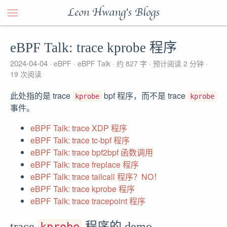
Leon Hwang's Blogs
eBPF Talk: trace kprobe 程序
2024-04-04
eBPF
eBPF Talk
约 827 字
预计阅读 2 分钟
19
次阅读
此处指的是 trace
bpf 程序，而不是 trace
kprobe
kprobe
事件。
eBPF Talk: trace XDP 程序
eBPF Talk: trace tc-bpf 程序
eBPF Talk: trace bpf2bpf 函数调用
eBPF Talk: trace freplace 程序
eBPF Talk: trace tailcall 程序？NO！
eBPF Talk: trace kprobe 程序
eBPF Talk: trace tracepoint 程序
trace
程序的 demo
kprobe