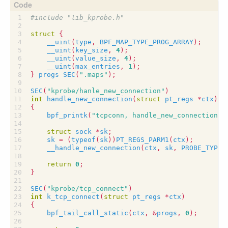
#include
"lib_kprobe.h"
struct
{
__uint
(
type
,
BPF_MAP_TYPE_PROG_ARRAY
);
__uint
(
key_size
,
4
);
__uint
(
value_size
,
4
);
__uint
(
max_entries
,
1
);
}
progs
SEC
(
".maps"
);
SEC
(
"kprobe/hanle_new_connection"
)
int
handle_new_connection
(
struct
pt_regs
*
ctx
)
{
bpf_printk
(
"tcpconn, handle_new_connection
\n
struct
sock
*
sk
;
sk
=
(
typeof
(
sk
))
PT_REGS_PARM1
(
ctx
);
__handle_new_connection
(
ctx
,
sk
,
PROBE_TYPE_
return
0
;
}
SEC
(
"kprobe/tcp_connect"
)
int
k_tcp_connect
(
struct
pt_regs
*
ctx
)
{
bpf_tail_call_static
(
ctx
,
&
progs
,
0
);