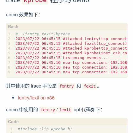
demo 效果如下：
# ./fentry_fexit-kprobe
2023/07/22 06:45:15 Attached fentry
(
tcp_connect
)
2023/07/22 06:45:15 Attached fexit
(
tcp_connect
)
2023/07/22 06:45:15 Attached kprobe
(
tcp_connect
)
2023/07/22 06:45:15 Attached kprobe
(
inet_csk_comp
2023/07/22 06:45:16 new tcp connection: 192.168.1
2023/07/22 06:45:16 new tcp connection: 192.168.1
2023/07/22 06:45:16 new tcp connection: 192.168.1
其中使用的 trace 手段是
和
。
fentry
fexit
fentry/fexit on x86
demo 中使用的
/
bpf 代码如下：
fentry
fexit
#include
"lib_kprobe.h"